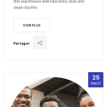
this warehouse well educated, neat and
clean city life.
VOIR PLUS
Partager
25
MAI’21