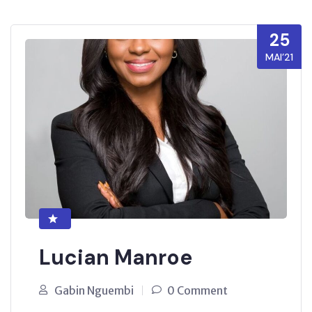
25
MAI’21
Lucian Manroe
Gabin Nguembi
0 Comment