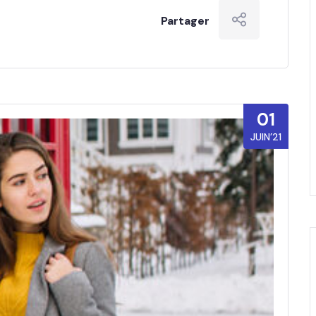
Partager
01
JUIN’21