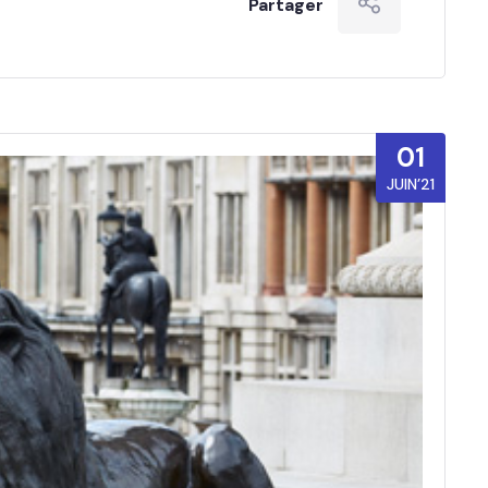
Partager
01
JUIN’21