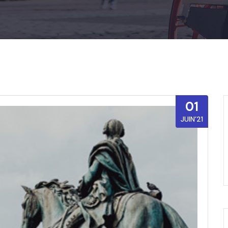
01
JUIN’21